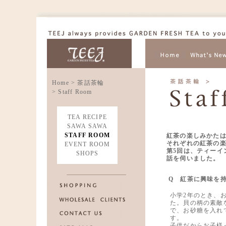
Home
>
茶話茶輪
> Staff Room
TEA RECIPE
SAWA SAWA
STAFF ROOM
紅茶の楽しみかた
それぞれの紅茶の
EVENT ROOM
第5回は、ティーイ
SHOPS
話を伺いました。
Q 紅茶に興味を
小学2年のとき、
た。貝の柄の素敵
で、お砂糖を入れ
す。
子供だからお子様